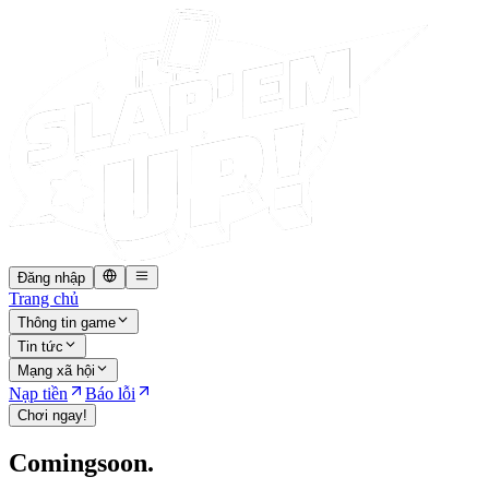
Đăng nhập
Trang chủ
Thông tin game
Tin tức
Mạng xã hội
Nạp tiền
Báo lỗi
Chơi ngay!
Coming
soon.