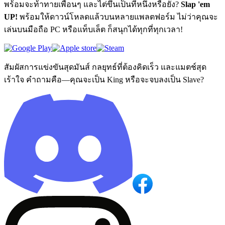
พร้อมจะท้าทายเพื่อนๆ และไต่ขึ้นเป็นที่หนึ่งหรือยัง?
Slap 'em
UP!
พร้อมให้ดาวน์โหลดแล้วบนหลายแพลตฟอร์ม ไม่ว่าคุณจะ
เล่นบนมือถือ PC หรือแท็บเล็ต ก็สนุกได้ทุกที่ทุกเวลา!
สัมผัสการแข่งขันสุดมันส์ กลยุทธ์ที่ต้องคิดเร็ว และแมตช์สุด
เร้าใจ คำถามคือ—คุณจะเป็น King หรือจะจบลงเป็น Slave?