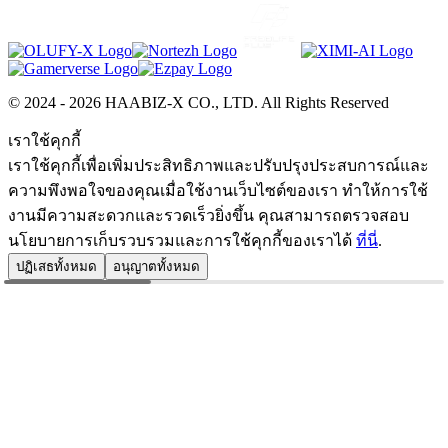
© 2024 -
2026
HAABIZ-X CO., LTD.
All Rights Reserved
เราใช้คุกกี้
เราใช้คุกกี้เพื่อเพิ่มประสิทธิภาพและปรับปรุงประสบการณ์และ
ความพึงพอใจของคุณเมื่อใช้งานเว็บไซต์ของเรา ทำให้การใช้
งานมีความสะดวกและรวดเร็วยิ่งขึ้น คุณสามารถตรวจสอบ
นโยบายการเก็บรวบรวมและการใช้คุกกี้ของเราได้
ที่นี่
.
ปฏิเสธทั้งหมด
อนุญาตทั้งหมด