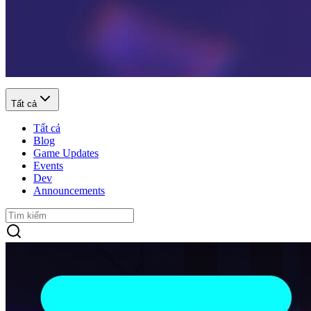
Tất cả
Tất cả
Blog
Game Updates
Events
Dev
Announcements