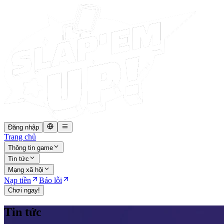
Đăng nhập
Trang chủ
Thông tin game
Tin tức
Mạng xã hội
Nạp tiền
Báo lỗi
Chơi ngay!
Tin tức