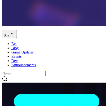
Все
Все
Blog
Game Updates
Events
Dev
Announcements