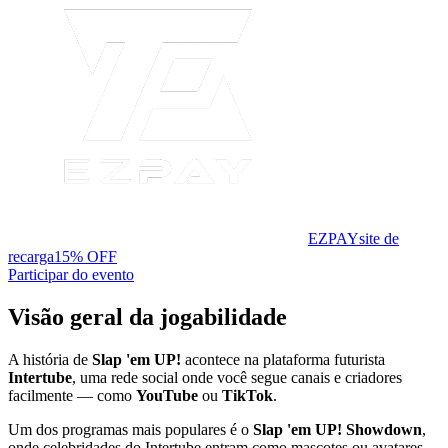
EZPAY
site de
recarga
15% OFF
Participar do evento
Visão geral da jogabilidade
A história de
Slap 'em UP!
acontece na plataforma futurista
Intertube
, uma rede social onde você segue canais e criadores
facilmente — como
YouTube
ou
TikTok
.
Um dos programas mais populares é o
Slap 'em UP! Showdown
,
onde celebridades do Intertube entram como mascotes ou avatares