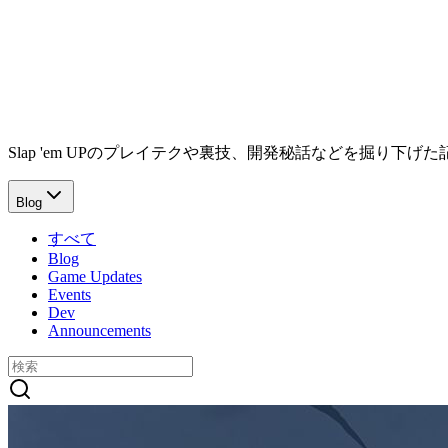
Slap 'em UPのプレイテクや裏技、開発秘話などを掘り下げ
Blog
すべて
Blog
Game Updates
Events
Dev
Announcements