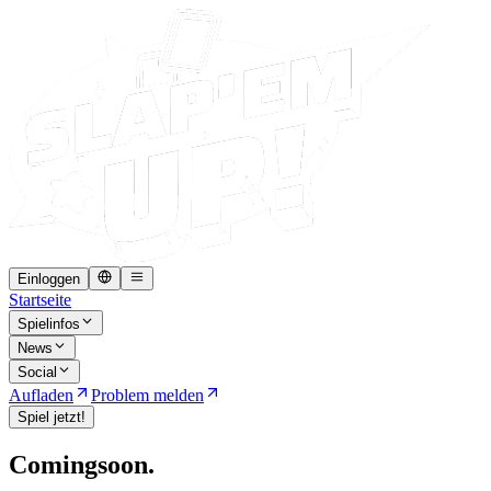
Einloggen
Startseite
Spielinfos
News
Social
Aufladen
Problem melden
Spiel jetzt!
Coming
soon.